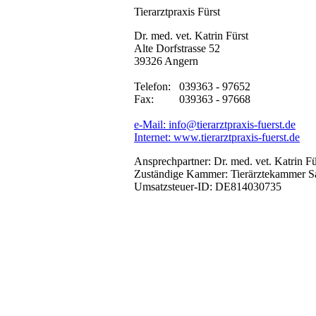
Tierarztpraxis Fürst
Dr. med. vet. Katrin Fürst
Alte Dorfstrasse 52
39326 Angern
Telefon:
039363 - 97652
Fax:
039363 - 97668
e-Mail: info@tierarztpraxis-fuerst.de
Internet: www.tierarztpraxis-fuerst.de
Ansprechpartner: Dr. med. vet. Katrin Fü
Zuständige Kammer: Tierärztekammer S
Umsatzsteuer-ID: DE814030735